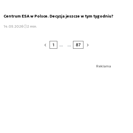
Centrum ESA w Polsce. Decyzja jeszcze w tym tygodniu?
14.05.2026
2 min.
1
...
...
87
Reklama