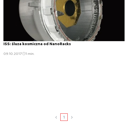
ISS: śluza kosmiczna od NanoRacks
09.10.2017
1 min.
1