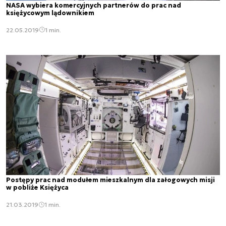
NASA wybiera komercyjnych partnerów do prac nad
księżycowym lądownikiem
22.05.2019
1 min.
Postępy prac nad modułem mieszkalnym dla załogowych misji
w pobliże Księżyca
21.03.2019
1 min.