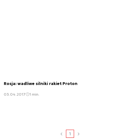
Rosja: wadliwe silniki rakiet Proton
03.04.2017
1 min.
1