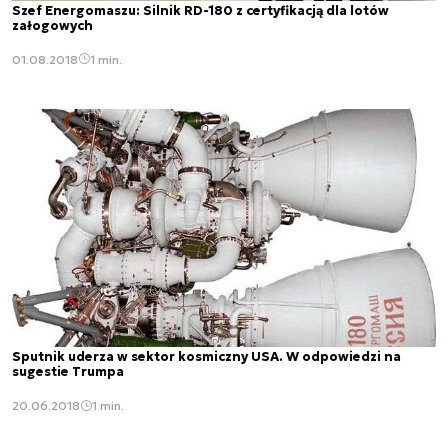
Szef Energomaszu: Silnik RD-180 z certyfikacją dla lotów
załogowych
01.08.2018
1 min.
Sputnik uderza w sektor kosmiczny USA. W odpowiedzi na
sugestie Trumpa
20.06.2018
1 min.