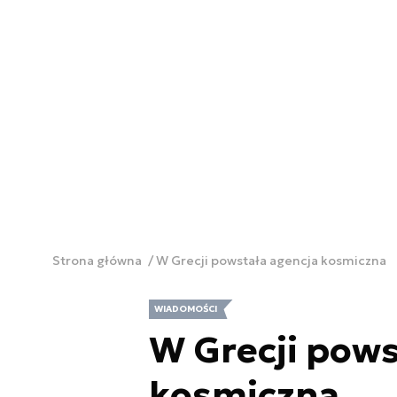
Strona główna
W Grecji powstała agencja kosmiczna
WIADOMOŚCI
W Grecji pows
kosmiczna