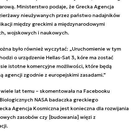
arową. Ministerstwo podaje, że Grecka Agencja
zierżawy nieużywanych przez państwo nadajników
ikacji między greckimi a międzynarodowymi
ch, wojskowych i naukowych.
żna było również wyczytać: „Uruchomienie w tym
chodzi o urządzenie Hellas-Sat 3, kóre ma zostać
esie istotne komercyjne możliwości, które będą
ą agencji zgodnie z europejskimi zasadami.”
 wiele lat temu
– skomentowała na Facebooku
 Biologicznych NASA badaczka greckiego
ecka Agencja Kosmiczna jest konieczna dla rozwijania
nowych zasobów czy [budowania] więzi z
ji.