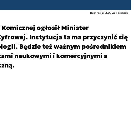
Ilustracja: EKDE via Facebook
 Komicznej ogłosił Minister
Cyfrowej. Instytucja ta ma przyczynić się
ologii. Będzie też ważnym pośrednikiem
ami naukowymi i komercyjnymi a
czną.