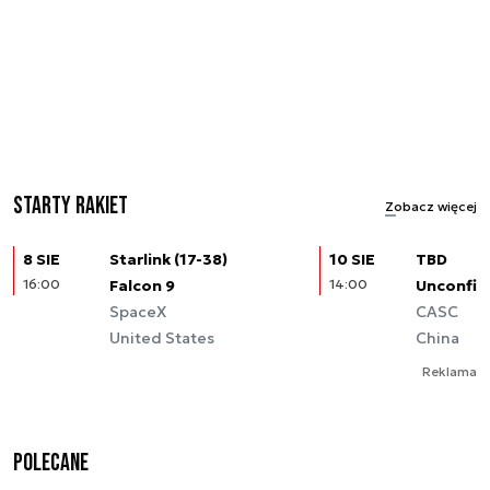
Starty rakiet
Zobacz więcej
8 SIE
Starlink (17-38)
10 SIE
TBD
16:00
Falcon 9
14:00
Unconfir
SpaceX
CASC
United States
China
Reklama
Polecane