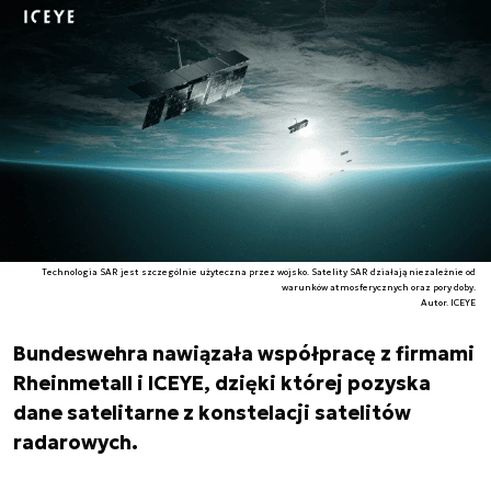
Technologia SAR jest szczególnie użyteczna przez wojsko. Satelity SAR działają niezależnie od
warunków atmosferycznych oraz pory doby.
Autor. ICEYE
Bundeswehra nawiązała współpracę z firmami
Rheinmetall i ICEYE, dzięki której pozyska
dane satelitarne z konstelacji satelitów
radarowych.