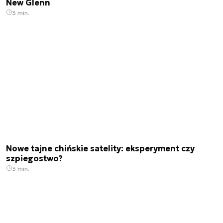
New Glenn
3 min.
Nowe tajne chińskie satelity: eksperyment czy
szpiegostwo?
3 min.