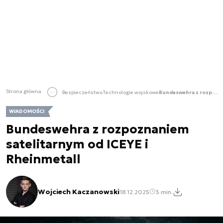
Strona główna
Bezpieczeństwo
Technologie wojskowe
Bundeswehra z rozpoznaniem satelitarnym od ICEYE i Rheinmetall
WIADOMOŚCI
Bundeswehra z rozpoznaniem
satelitarnym od ICEYE i
Rheinmetall
Wojciech Kaczanowski
18.12.2025
3 min.