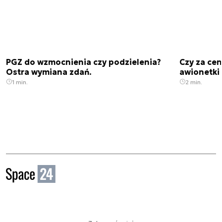
PGZ do wzmocnienia czy podzielenia?
Czy za cen
Ostra wymiana zdań.
awionetki 
1 min.
2 min.