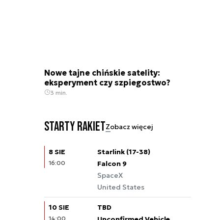
Nowe tajne chińskie satelity:
eksperyment czy szpiegostwo?
3 min.
Starty rakiet
Zobacz więcej
8 SIE
Starlink (17-38)
16:00
Falcon 9
SpaceX
United States
10 SIE
TBD
14:00
Unconfirmed Vehicle