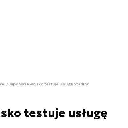
owe
Japońskie wojsko testuje usługę Starlink
sko testuje usługę