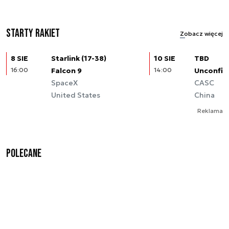
Starty rakiet
Zobacz więcej
8 SIE
Starlink (17-38)
10 SIE
TBD
16:00
Falcon 9
14:00
Unconfir
SpaceX
CASC
United States
China
Reklama
Polecane