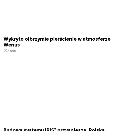
Wykryto olbrzymie pierścienie w atmosferze
Wenus
2 min.
Budowa systemu IRIS² przyspiesza. Polska