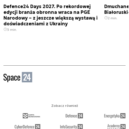
Defence24 Days 2027. Po rekordowej
Dmuchane 
edycji branża obronna wraca na PGE
Białorusk
Narodowy – z jeszcze większą wystawą i
2 min.
doświadczeniami z Ukrainy
3 min.
Zobacz również