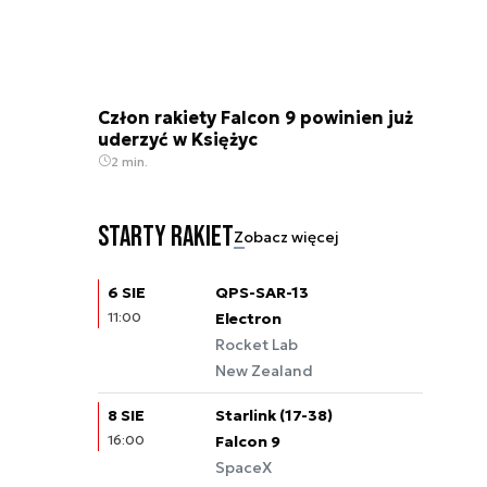
Człon rakiety Falcon 9 powinien już
uderzyć w Księżyc
2 min.
Starty rakiet
Zobacz więcej
6 SIE
QPS-SAR-13
11:00
Electron
Rocket Lab
New Zealand
8 SIE
Starlink (17-38)
16:00
Falcon 9
SpaceX