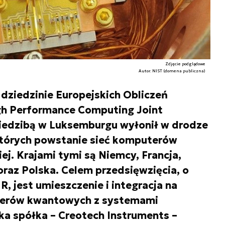
Zdjęcie podglądowe
Autor. NIST (domena publiczna)
dziedzinie Europejskich Obliczeń
igh Performance Computing Joint
siedzibą w Luksemburgu wyłonił w drodze
których powstanie sieć komputerów
j. Krajami tymi są Niemcy, Francja,
oraz Polska. Celem przedsięwzięcia, o
R, jest umieszczenie i integracja na
uterów kwantowych z systemami
a spółka – Creotech Instruments –