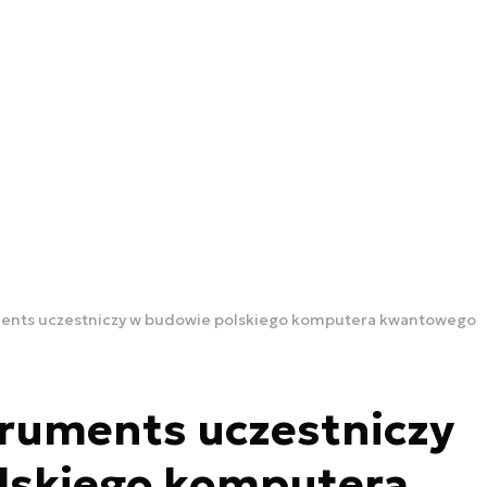
ents uczestniczy w budowie polskiego komputera kwantowego
truments uczestniczy
lskiego komputera