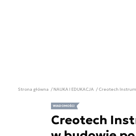
Strona główna
NAUKA I EDUKACJA
Creotech Instrum
WIADOMOŚCI
Creotech Ins
w budowie po