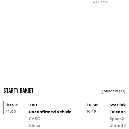
Reklama
Starty rakiet
Zobacz więcej
10 SIE
TBD
10 SIE
Starlink (
14:00
Unconfirmed Vehicle
16:49
Falcon 9
CASC
SpaceX
China
United St