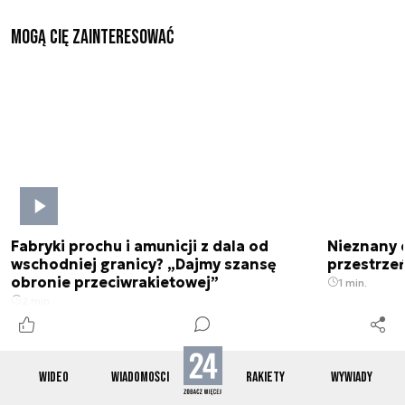
Mogą Cię zainteresować
Fabryki prochu i amunicji z dala od
Nieznany 
wschodniej granicy? „Dajmy szansę
przestrze
obronie przeciwrakietowej”
1 min.
2 min.
WIDEO
WIADOMOŚCI
RAKIETY
WYWIADY