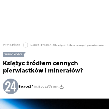
Strona główna
NAUKA I EDUKACJA
Księżyc źródłem cennych pierwiastków i minerałów?
WIADOMOŚCI
Księżyc źródłem cennych
pierwiastków i minerałów?
Space24
18.11.2022
5 min.