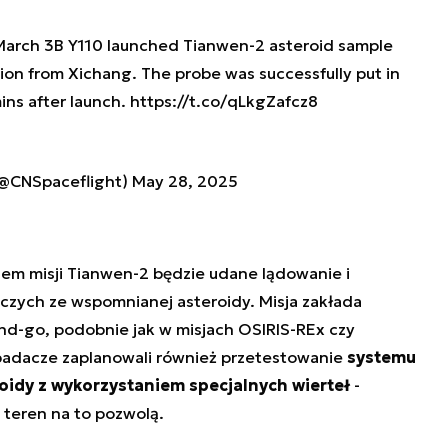
 March 3B Y110 launched Tianwen-2 asteroid sample
ion from Xichang. The probe was successfully put in
ins after launch.
https://t.co/qLkgZafcz8
 (@CNSpaceflight)
May 28, 2025
em misji Tianwen-2 będzie udane lądowanie i
zych ze wspomnianej asteroidy. Misja zakłada
d-go, podobnie jak w misjach OSIRIS-REx czy
badacze zaplanowali również przetestowanie
systemu
oidy z wykorzystaniem specjalnych wierteł
-
i teren na to pozwolą.