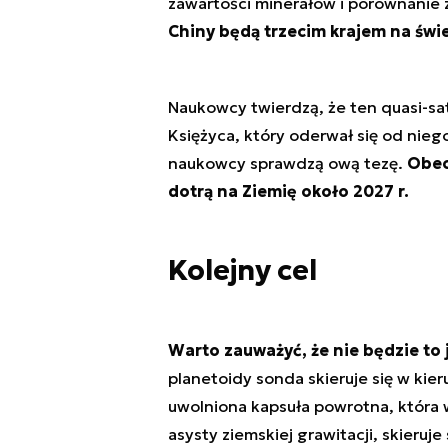
zawartości minerałów i porównanie 
Chiny będą trzecim krajem na świe
Naukowcy twierdzą, że ten quasi-sa
Księżyca, który oderwał się od niego 
naukowcy sprawdzą ową tezę.
Obec
dotrą na Ziemię około 2027 r.
Kolejny cel
Warto zauważyć, że nie będzie to 
planetoidy sonda skieruje się w ki
uwolniona kapsuła powrotna, która w
asysty ziemskiej grawitacji, skieruj