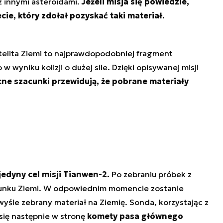
z innymi asteroidami.
Jeżeli misja się powiedzie,
cie, który zdołał pozyskać taki materiał.
telita Ziemi to najprawdopodobniej fragment
w wyniku kolizji o dużej sile. Dzięki opisywanej misji
ne szacunki przewidują, że pobrane materiały
jedyny cel misji Tianwen-2.
Po zebraniu próbek z
erunku Ziemi. W odpowiednim momencie zostanie
yśle zebrany materiał na Ziemię. Sonda, korzystając z
e się następnie w stronę
komety pasa głównego