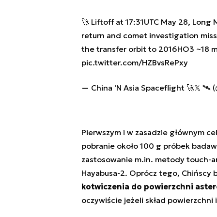
🚀 Liftoff at 17:31UTC May 28, Long
return and comet investigation miss
the transfer orbit to 2016HO3 ~18 m
pic.twitter.com/HZBvsRePxy
— China 'N Asia Spaceflight 🚀𝕏 🛰️
Pierwszym i w zasadzie głównym cel
pobranie około 100 g próbek badawc
zastosowanie m.in. metody touch-an
Hayabusa-2. Oprócz tego, Chińscy 
kotwiczenia do powierzchni aster
oczywiście jeżeli skład powierzchni 