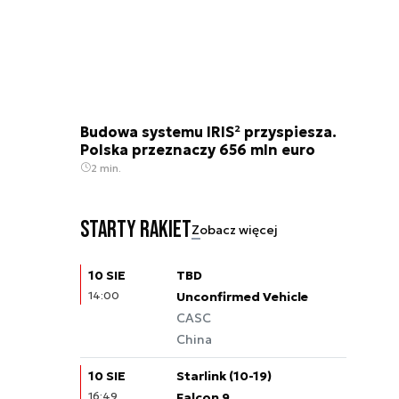
Budowa systemu IRIS² przyspiesza.
Polska przeznaczy 656 mln euro
2 min.
Starty rakiet
Zobacz więcej
10 SIE
TBD
14:00
Unconfirmed Vehicle
CASC
China
10 SIE
Starlink (10-19)
16:49
Falcon 9