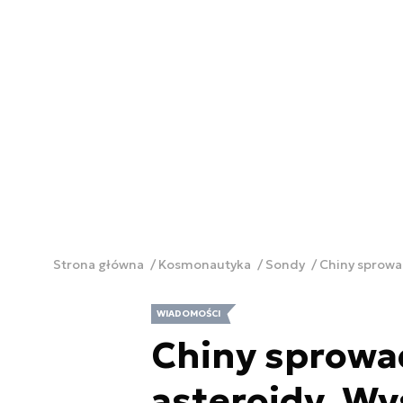
Strona główna
Kosmonautyka
Sondy
Chiny sprowa
WIADOMOŚCI
Chiny sprowad
asteroidy. Wy