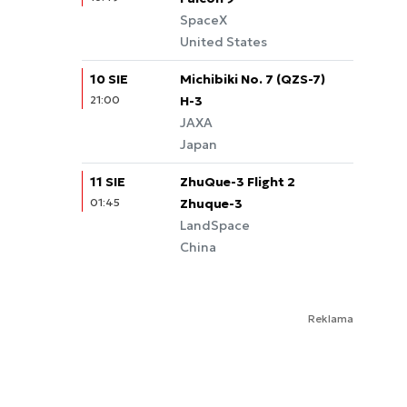
SpaceX
United States
10 SIE
Michibiki No. 7 (QZS-7)
21:00
Quasi-Zenith Satellite
H-3
System
JAXA
Japan
11 SIE
ZhuQue-3 Flight 2
01:45
Zhuque-3
LandSpace
China
Reklama