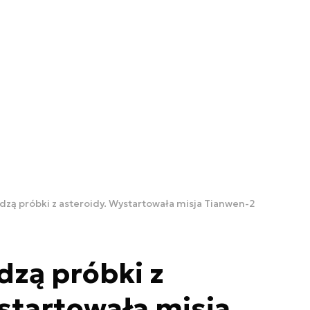
dzą próbki z asteroidy. Wystartowała misja Tianwen-2
zą próbki z
startowała misja