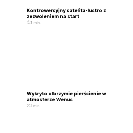
Kontrowersyjny satelita-lustro z
zezwoleniem na start
3 min.
Wykryto olbrzymie pierścienie w
atmosferze Wenus
2 min.