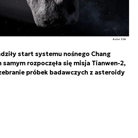
Autor. ESA
adziły start systemu nośnego Chang
m samym rozpoczęła się misja Tianwen-2,
zebranie próbek badawczych z asteroidy