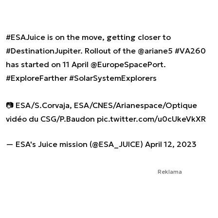
#ESAJuice
is on the move, getting closer to
#DestinationJupiter
. Rollout of the
@ariane5
#VA260
has started on 11 April
@EuropeSpacePort
.
#ExploreFarther
#SolarSystemExplorers
📷 ESA/S.Corvaja, ESA/CNES/Arianespace/Optique
vidéo du CSG/P.Baudon
pic.twitter.com/u0cUkeVkXR
— ESA's Juice mission (@ESA_JUICE)
April 12, 2023
Reklama