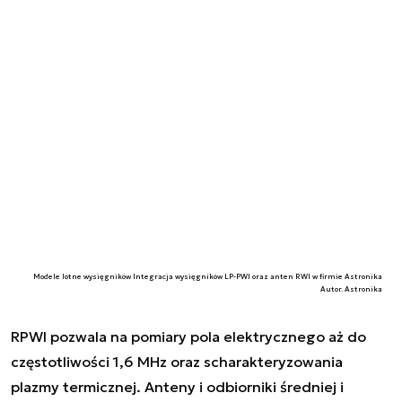
Modele lotne wysięgników Integracja wysięgników LP-PWI oraz anten RWI w firmie Astronika
Autor. Astronika
RPWI pozwala na pomiary pola elektrycznego aż do
częstotliwości 1,6 MHz oraz scharakteryzowania
plazmy termicznej. Anteny i odbiorniki średniej i