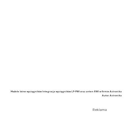
Modele lotne wysięgników Integracja wysięgników LP-PWI oraz anten RWI w firmie Astronika
Autor. Astronika
Reklama