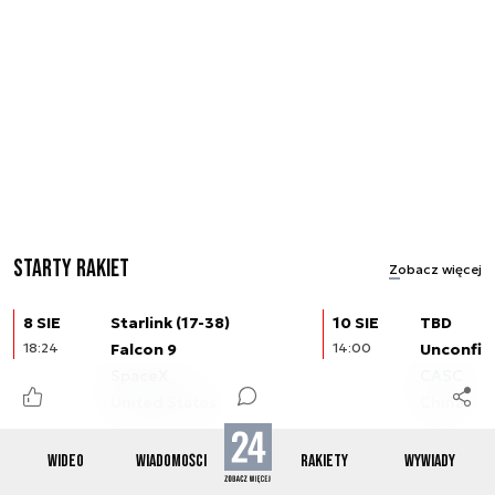
Starty rakiet
Zobacz więcej
8 SIE
Starlink (17-38)
10 SIE
TBD
18:24
Falcon 9
14:00
Unconfir
SpaceX
CASC
United States
China
Reklama
WIDEO
WIADOMOŚCI
RAKIETY
WYWIADY