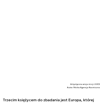
Artystyczna wizja misji JUICE
Autor. Polska Agencja Kosmiczna
Trzecim księżycem do zbadania jest Europa, której