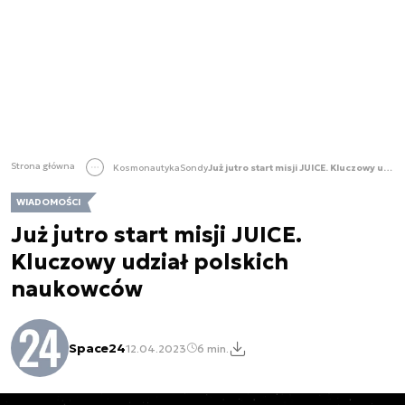
Strona główna
Kosmonautyka
Sondy
Już jutro start misji JUICE. Kluczowy udział polskich naukowców
WIADOMOŚCI
Już jutro start misji JUICE.
Kluczowy udział polskich
naukowców
Space24
12.04.2023
6 min.