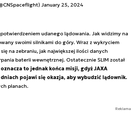
 (@CNSpaceflight)
January 25, 2024
 potwierdzeniem udanego lądowania. Jak widzimy na
rowany swoimi silnikami do góry. Wraz z wykryciem
się na zebraniu, jak największej ilości danych
ania baterii wewnętrznej. Ostatecznie SLIM został
 oznacza to jednak końca misji, gdyż JAXA
dniach pojawi się okazja, aby wybudzić lądownik.
ch planach.
Reklama