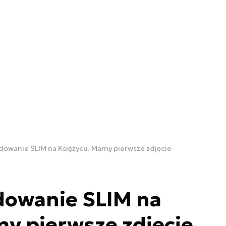
ądowanie SLIM na Księżycu. Mamy pierwsze zdjęcie
dowanie SLIM na
y pierwsze zdjęcie