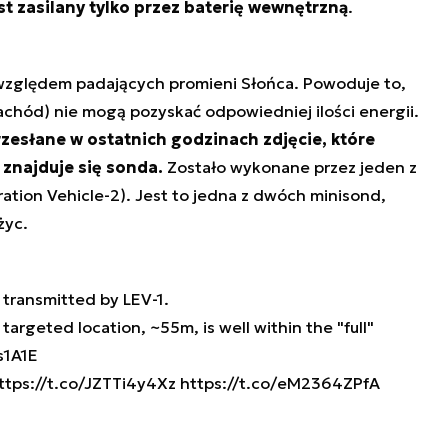
est zasilany tylko przez baterię wewnętrzną
.
 względem padających promieni Słońca. Powoduje to,
achód) nie mogą pozyskać odpowiedniej ilości energii.
esłane w ostatnich godzinach zdjęcie, które
 znajduje się sonda.
Zostało wykonane przez jeden z
ration Vehicle-2). Jest to jedna z dwóch minisond,
życ.
 transmitted by LEV-1.
targeted location, ~55m, is well within the "full"
s1A1E
ttps://t.co/JZTTi4y4Xz
https://t.co/eM2364ZPfA