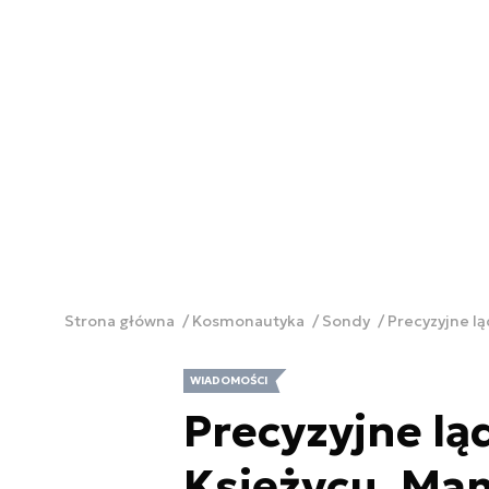
Strona główna
Kosmonautyka
Sondy
Precyzyjne l
WIADOMOŚCI
Precyzyjne lą
Księżycu. Mam