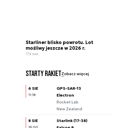
Starliner blisko powrotu. Lot
możliwy jeszcze w 2026 r.
3 min.
Starty rakiet
Zobacz więcej
6 SIE
QPS-SAR-13
11:18
Electron
Rocket Lab
New Zealand
8 SIE
Starlink (17-38)
16:00
Falcon 9