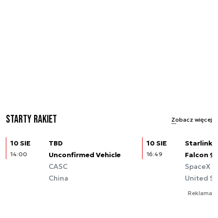
Starty rakiet
Zobacz więcej
10 SIE
TBD
10 SIE
Starlink (
14:00
Unconfirmed Vehicle
16:49
Falcon 9
CASC
SpaceX
China
United St
Reklama