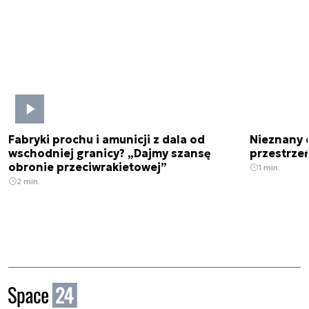
Fabryki prochu i amunicji z dala od
Nieznany 
wschodniej granicy? „Dajmy szansę
przestrze
obronie przeciwrakietowej”
1 min.
2 min.