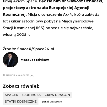
firmą Axiom Space.
Będzie nim dr Sławosz Uznański,
projektowy astronauta Europejskiej Agencji
Kosmicznej.
Misja o oznaczeniu Ax-4, która zakłada
lot i kilkunastodniowy pobyt na Międzynarodowej
Stacji Kosmicznej (ISS) odbędzie się najwcześniej
wiosną 2025 r.
Źródło: SpaceX/Space24.pl
Mateusz Mitkow
13 sierpnia 2024, 13:09
Zobacz również
SPACEX
ELON MUSK
CREW DRAGON
STATKI KOSMICZNE
pokaż wszystkie