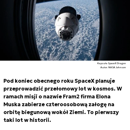
Kapsuła SpaceX Dragon
Autor. NASA Johnson
Pod koniec obecnego roku SpaceX planuje
przeprowadzić przełomowy lot w kosmos. W
ramach misji o nazwie Fram2 firma Elona
Muska zabierze czteroosobową załogę na
orbitę biegunową wokół Ziemi. To pierwszy
taki lot w historii.