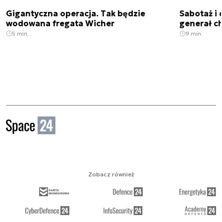
Gigantyczna operacja. Tak będzie
Sabotaż i 
wodowana fregata Wicher
generał ch
5 min.
9 min.
Zobacz również