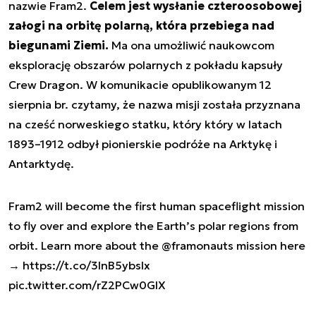
nazwie Fram2.
Celem jest wysłanie czteroosobowej
załogi na orbitę polarną, która przebiega nad
biegunami Ziemi.
Ma ona umożliwić naukowcom
eksplorację obszarów polarnych z pokładu kapsuły
Crew Dragon. W komunikacie opublikowanym 12
sierpnia br. czytamy, że nazwa misji została przyznana
na cześć norweskiego statku, który który w latach
1893–1912 odbył pionierskie podróże na Arktykę i
Antarktydę.
Fram2 will become the first human spaceflight mission
to fly over and explore the Earth’s polar regions from
orbit. Learn more about the
@framonauts
mission here
→
https://t.co/3InB5ybsIx
pic.twitter.com/rZ2PCw0GlX