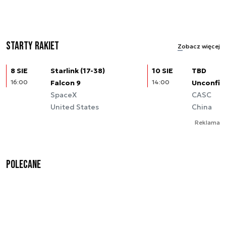
Starty rakiet
Zobacz więcej
8 SIE
Starlink (17-38)
10 SIE
TBD
16:00
Falcon 9
14:00
Unconfir
SpaceX
CASC
United States
China
Reklama
Polecane