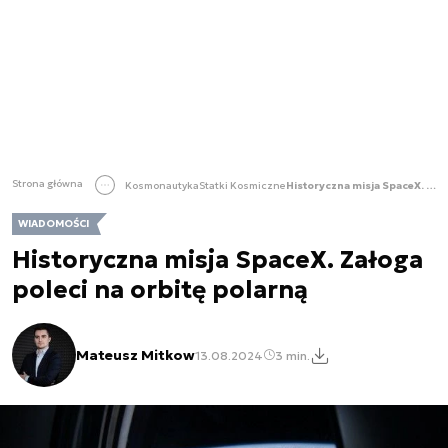
Strona główna
Kosmonautyka
Statki Kosmiczne
Historyczna misja SpaceX. Załoga poleci na orbitę polarną
WIADOMOŚCI
Historyczna misja SpaceX. Załoga
poleci na orbitę polarną
Mateusz Mitkow
13.08.2024
3 min.