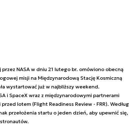
j przez NASA w dniu 21 lutego br. omówiono obecną
łogowej misji na Międzynarodową Stację Kosmiczną
ała wystartować już w najbliższy weekend.
SA i SpaceX wraz z międzynarodowymi partnerami
 przed lotem (Flight Readiness Review - FRR). Według
k przełożenia startu o jeden dzień, aby upewnić się,
astronautów.