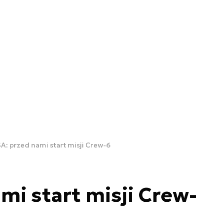
A: przed nami start misji Crew-6
mi start misji Crew-