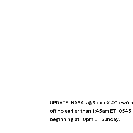
UPDATE: NASA's
@SpaceX
#Crew6
m
off no earlier than 1:45am ET (0545
beginning at 10pm ET Sunday.