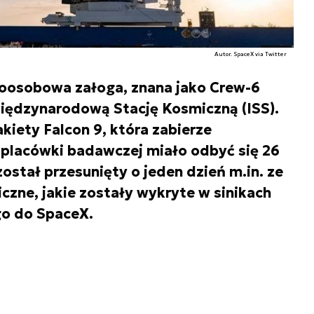
Autor. SpaceX via Twitter
roosobowa załoga, znana jako Crew-6
iędzynarodową Stację Kosmiczną (ISS).
kiety Falcon 9, która zabierze
 placówki badawczej miało odbyć się 26
został przesunięty o jeden dzień m.in. ze
czne, jakie zostały wykryte w sinikach
o do SpaceX.