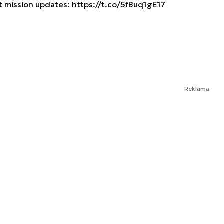
st mission updates:
https://t.co/5fBuq1gE17
3
Reklama