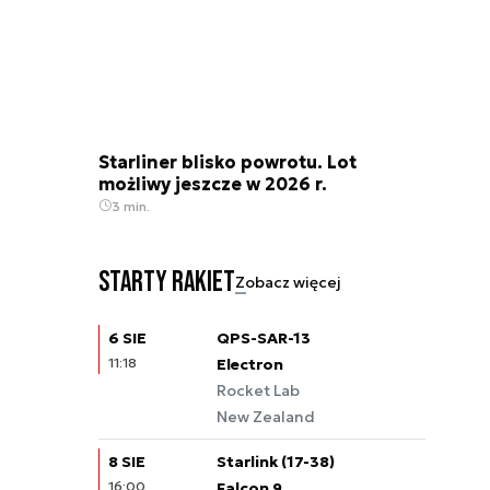
Starliner blisko powrotu. Lot
możliwy jeszcze w 2026 r.
3 min.
Starty rakiet
Zobacz więcej
6 SIE
QPS-SAR-13
11:18
Electron
Rocket Lab
New Zealand
8 SIE
Starlink (17-38)
16:00
Falcon 9