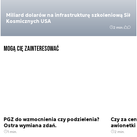
Miliard dolarów na infrastrukturę szkoleniową Sił
Kosmicznych USA
2 min.
Mogą Cię zainteresować
PGZ do wzmocnienia czy podzielenia?
Czy za cen
Ostra wymiana zdań.
awionetki 
1 min.
2 min.