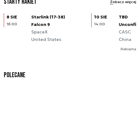
Starty rakiet
Zobacz więcej
8 SIE
Starlink (17-38)
10 SIE
TBD
16:00
Falcon 9
14:00
Unconfir
SpaceX
CASC
United States
China
Reklama
Polecane