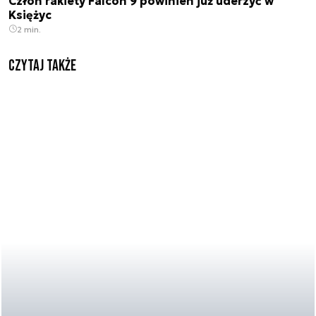
Człon rakiety Falcon 9 powinien już uderzyć w
Księżyc
2 min.
Czytaj także