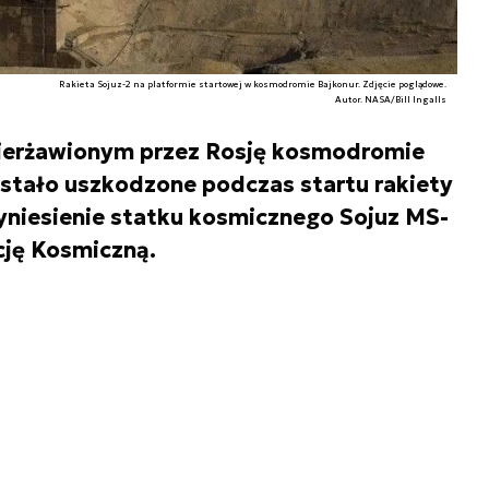
Rakieta Sojuz-2 na platformie startowej w kosmodromie Bajkonur. Zdjęcie poglądowe.
Autor. NASA/Bill Ingalls
ierżawionym przez Rosję kosmodromie
stało uszkodzone podczas startu rakiety
wyniesienie statku kosmicznego Sojuz MS-
ję Kosmiczną.