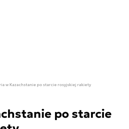
ia w Kazachstanie po starcie rosyjskiej rakiety
chstanie po starcie
iety