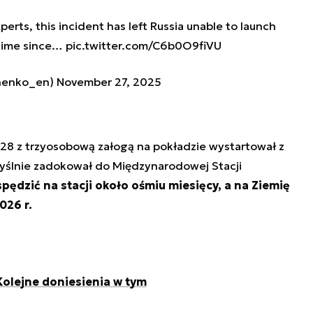
erts, this incident has left Russia unable to launch
t time since…
pic.twitter.com/C6b0O9fiVU
henko_en)
November 27, 2025
-28 z trzyosobową załogą na pokładzie wystartował z
yślnie zadokował do Międzynarodowej Stacji
pędzić na stacji około ośmiu miesięcy, a na Ziemię
026 r.
Kolejne doniesienia w tym