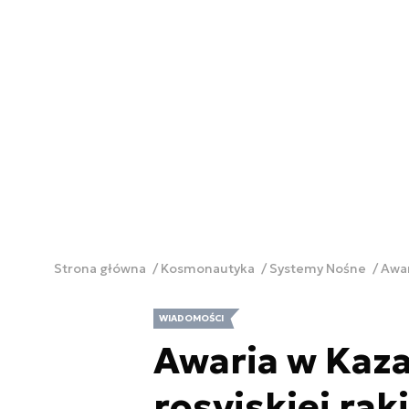
Strona główna
Kosmonautyka
Systemy Nośne
Awar
WIADOMOŚCI
Awaria w Kaza
rosyjskiej rak