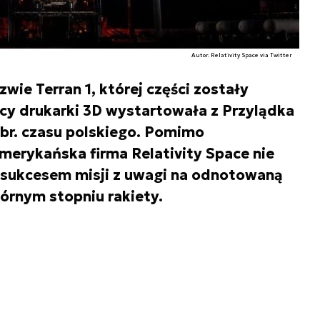
Autor. Relativity Space via Twitter
wie Terran 1, której części zostały
 drukarki 3D wystartowała z Przylądka
 br. czasu polskiego. Pomimo
merykańska firma Relativity Space nie
 sukcesem misji z uwagi na odnotowaną
órnym stopniu rakiety.