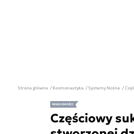
Strona główna
Kosmonautyka
Systemy Nośne
Częś
WIADOMOŚCI
Częściowy suk
stworzonej dz