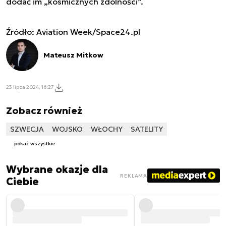
dodać im „kosmicznych zdolności”.
Źródło: Aviation Week/Space24.pl
Mateusz Mitkow
23 lipca 2024, 16:27
Zobacz również
SZWECJA
WOJSKO
WŁOCHY
SATELITY
pokaż wszystkie
Wybrane okazje dla
REKLAMA
Ciebie