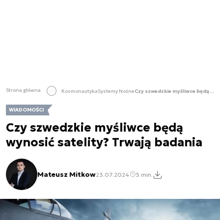
Strona główna
Kosmonautyka
Systemy Nośne
Czy szwedzkie myśliwce będą wynosić satelity? Trwają badania
WIADOMOŚCI
Czy szwedzkie myśliwce będą
wynosić satelity? Trwają badania
Mateusz Mitkow
23.07.2024
3 min.