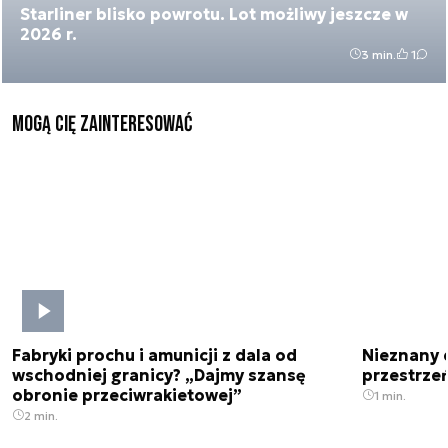
Starliner blisko powrotu. Lot możliwy jeszcze w
2026 r.
3 min.
1
Mogą Cię zainteresować
Fabryki prochu i amunicji z dala od
Nieznany 
wschodniej granicy? „Dajmy szansę
przestrze
obronie przeciwrakietowej”
1 min.
2 min.