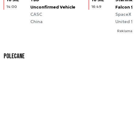
14:00
Unconfirmed Vehicle
16:49
Falcon 9
CASC
SpaceX
China
United St
Reklama
Polecane