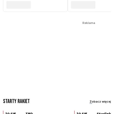
Reklama
Starty rakiet
Zobacz więcej
10 SIE
TBD
10 SIE
Starlink (