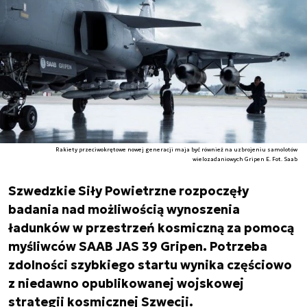
Rakiety przeciwokrętowe nowej generacji maja być również na uzbrojeniu samolotów
wielozadaniowych Gripen E. Fot. Saab
Szwedzkie Siły Powietrzne rozpoczęły
badania nad możliwością wynoszenia
ładunków w przestrzeń kosmiczną za pomocą
myśliwców SAAB JAS 39 Gripen. Potrzeba
zdolności szybkiego startu wynika częściowo
z niedawno opublikowanej wojskowej
strategii kosmicznej Szwecji.