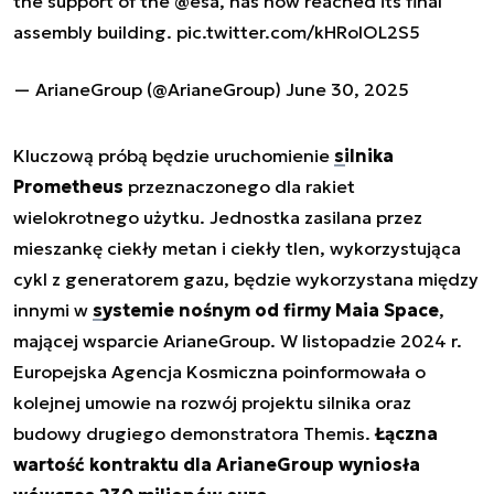
the support of the
@esa
, has now reached its final
assembly building.
pic.twitter.com/kHRoIOL2S5
— ArianeGroup (@ArianeGroup)
June 30, 2025
Kluczową próbą będzie uruchomienie
silnika
Prometheus
przeznaczonego dla rakiet
wielokrotnego użytku. Jednostka zasilana przez
mieszankę ciekły metan i ciekły tlen, wykorzystująca
cykl z generatorem gazu, będzie wykorzystana między
innymi w
systemie nośnym od firmy Maia Space
,
mającej wsparcie ArianeGroup. W listopadzie 2024 r.
Europejska Agencja Kosmiczna poinformowała o
kolejnej umowie na rozwój projektu silnika oraz
budowy drugiego demonstratora Themis.
Łączna
wartość kontraktu dla ArianeGroup wyniosła