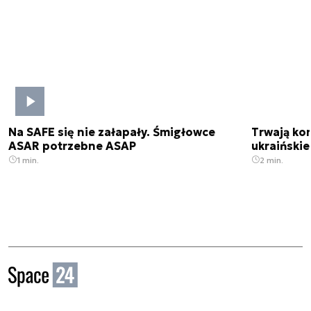
Na SAFE się nie załapały. Śmigłowce
Trwają kon
ASAR potrzebne ASAP
ukraińskie
1 min.
2 min.