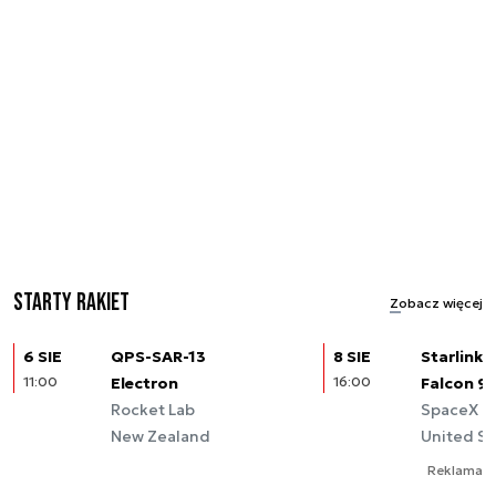
Starty rakiet
Zobacz więcej
6 SIE
QPS-SAR-13
8 SIE
Starlink (
11:00
Electron
16:00
Falcon 9
Rocket Lab
SpaceX
New Zealand
United St
Reklama