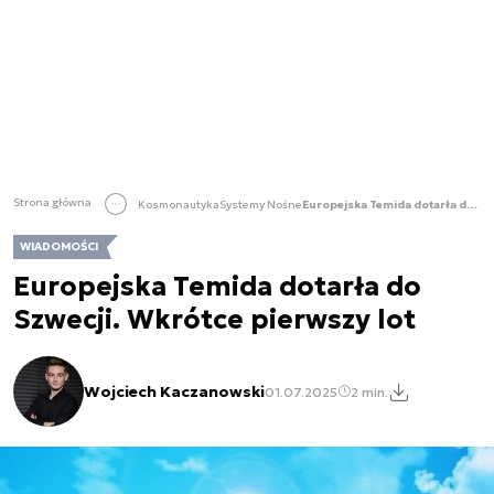
Strona główna
Kosmonautyka
Systemy Nośne
Europejska Temida dotarła do Szwecji. Wkrótce pierwszy lot
WIADOMOŚCI
Europejska Temida dotarła do
Szwecji. Wkrótce pierwszy lot
Wojciech Kaczanowski
01.07.2025
2 min.