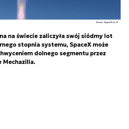
Autor. SpaceX on X
na na świecie zaliczyła swój siódmy lot
rnego stopnia systemu, SpaceX może
chwyceniem dolnego segmentu przez
 Mechazilla.