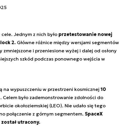
025
e cele. Jednym z nich było
przetestowanie nowej
lock 2.
Główne różnice między wersjami segmentów
y zmniejszone i przeniesione wyżej i dalej od osłony
mniejszych szkód podczas ponownego wejścia w
cą na wypuszczeniu w przestrzeni kosmicznej
10
3
. Celem było zademonstrowanie zdolności do
orbicie okołoziemskiej (LEO). Nie udało się tego
cono połączenie z górnym segmentem.
SpaceX
3 został utracony.