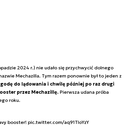
padzie 2024 r.) nie udało się przychwycić dolnego
nazwie Mechazilla. Tym razem ponownie był to jeden z
godę do lądowania i chwilę później po raz drugi
booster przez Mechazillę.
Pierwsza udana próba
ego roku.
avy booster!
pic.twitter.com/aq91TloYzY