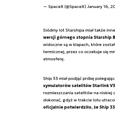
— SpaceX (@SpaceX)
January 16, 2
Siódmy lot Starshipa miał także inn
wersji górnego stopnia Starship B
widoczne są w klapach, które został
termicznej, przez co oczekuje się 
atmosferę.
Ship 33 miał podjąć próbę polegają
symulatorów satelitów Starlink V
rozmieszczania satelitów na niskiej 
dokonać, gdyż w trakcie lotu utra
oficjalnie potwierdziło, że Ship 3