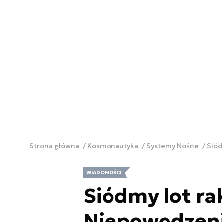
Strona główna
Kosmonautyka
Systemy Nośne
Siód
WIADOMOŚCI
Siódmy lot ra
Niepowodzeni