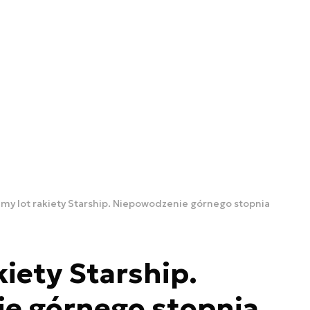
my lot rakiety Starship. Niepowodzenie górnego stopnia
kiety Starship.
e górnego stopnia