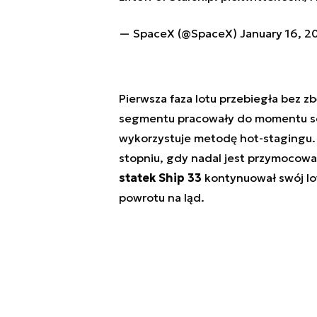
— SpaceX (@SpaceX)
January 16, 2
Pierwsza faza lotu przebiegła bez z
segmentu pracowały do momentu sep
wykorzystuje metodę hot-stagingu.
stopniu, gdy nadal jest przymocow
statek Ship 33
kontynuował swój lo
powrotu na ląd.