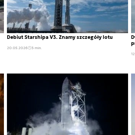
Debiut Starshipa V3. Znamy szczegóły lotu
D
p
20.05.2026
3 min.
12