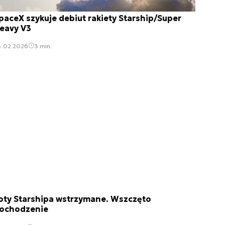
paceX szykuje debiut rakiety Starship/Super
eavy V3
4.02.2026
3 min.
oty Starshipa wstrzymane. Wszczęto
ochodzenie