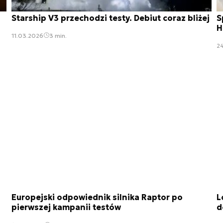
Starship V3 przechodzi testy. Debiut coraz bliżej
S
H
11.03.2026
3 min.
2
Europejski odpowiednik silnika Raptor po
L
pierwszej kampanii testów
d