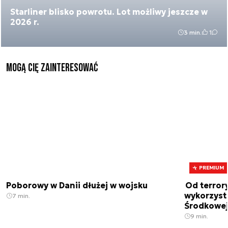
Starliner blisko powrotu. Lot możliwy jeszcze w
2026 r.
3 min.
1
Mogą Cię zainteresować
PREMIUM
Poborowy w Danii dłużej w wojsku
Od terror
wykorzystu
7 min.
Środkowe
9 min.