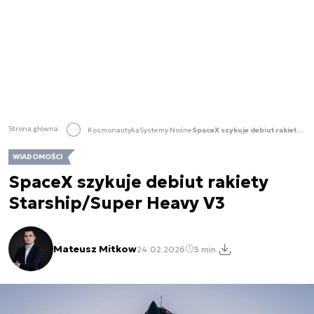
Strona główna
Kosmonautyka
Systemy Nośne
SpaceX szykuje debiut rakiety Starship/Super Heavy V3
WIADOMOŚCI
SpaceX szykuje debiut rakiety
Starship/Super Heavy V3
Mateusz Mitkow
24.02.2026
3 min.