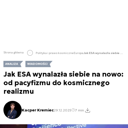
Strona główna
Polityka i prawo kosmiczne
Europa
Jak ESA wynalazła siebie na nowo: od pacyfizmu do kosmicznego realizmu
ANALIZA
WIADOMOŚCI
Jak ESA wynalazła siebie na nowo:
od pacyfizmu do kosmicznego
realizmu
Kacper Kremiec
29.12.2025
7 min.