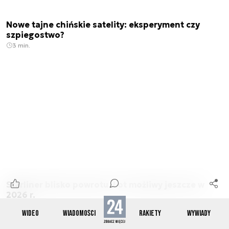
Nowe tajne chińskie satelity: eksperyment czy
szpiegostwo?
3 min.
Starliner blisko powrotu. Lot możliwy jeszcze w
2026 r.
3 min.
WIDEO
WIADOMOŚCI
RAKIETY
WYWIADY