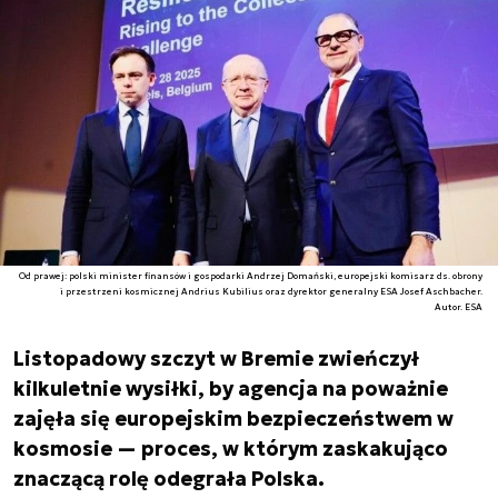
Od prawej: polski minister finansów i gospodarki Andrzej Domański, europejski komisarz ds. obrony
i przestrzeni kosmicznej Andrius Kubilius oraz dyrektor generalny ESA Josef Aschbacher.
Autor. ESA
Listopadowy szczyt w Bremie zwieńczył
kilkuletnie wysiłki, by agencja na poważnie
zajęła się europejskim bezpieczeństwem w
kosmosie — proces, w którym zaskakująco
znaczącą rolę odegrała Polska.