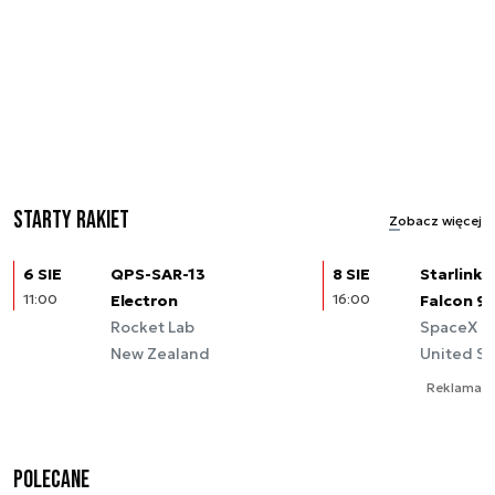
Starty rakiet
Zobacz więcej
6 SIE
QPS-SAR-13
8 SIE
Starlink (
11:00
Electron
16:00
Falcon 9
Rocket Lab
SpaceX
New Zealand
United St
Reklama
Polecane