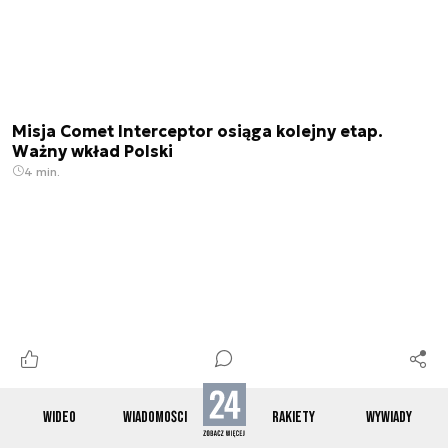
Misja Comet Interceptor osiąga kolejny etap.
Ważny wkład Polski
4 min.
WIDEO
WIADOMOŚCI
RAKIETY
WYWIADY
Nowy fundusz UE inwestuje w ICEYE