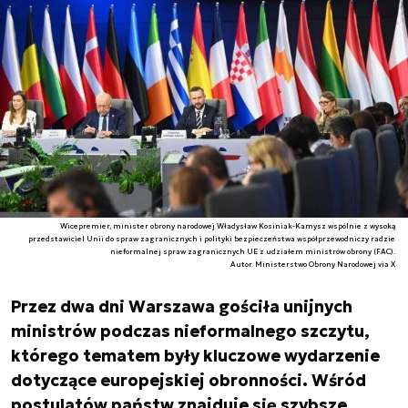
Wicepremier, minister obrony narodowej Władysław Kosiniak-Kamysz wspólnie z wysoką
przedstawiciel Unii do spraw zagranicznych i polityki bezpieczeństwa współprzewodniczy radzie
nieformalnej spraw zagranicznych UE z udziałem ministrów obrony (FAC).
Autor. Ministerstwo Obrony Narodowej via X
Przez dwa dni Warszawa gościła unijnych
ministrów podczas nieformalnego szczytu,
którego tematem były kluczowe wydarzenie
dotyczące europejskiej obronności. Wśród
postulatów państw znajduje się szybsze