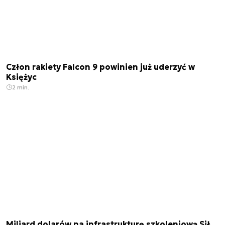
Człon rakiety Falcon 9 powinien już uderzyć w
Księżyc
2 min.
Miliard dolarów na infrastrukturę szkoleniową Sił