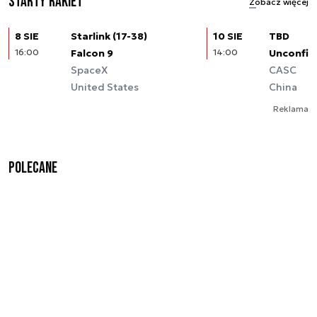
Starty rakiet
Zobacz więcej
8 SIE
Starlink (17-38)
10 SIE
TBD
16:00
Falcon 9
14:00
Unconfir
SpaceX
CASC
United States
China
Reklama
Polecane