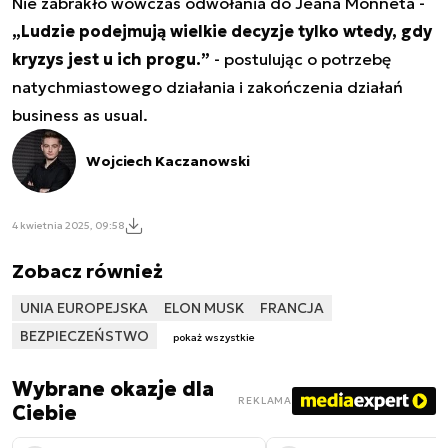
Nie zabrakło wówczas odwołania do Jeana Monneta -
„
Ludzie podejmują wielkie decyzje tylko wtedy, gdy
kryzys jest u ich progu.
”
- postulując o potrzebę
natychmiastowego działania i zakończenia działań
business as usual.
Wojciech Kaczanowski
4 kwietnia 2025, 09:58
Zobacz również
UNIA EUROPEJSKA
ELON MUSK
FRANCJA
BEZPIECZEŃSTWO
pokaż wszystkie
Wybrane okazje dla
REKLAMA
Ciebie