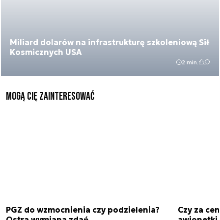
Miliard dolarów na infrastrukturę szkoleniową Sił
Kosmicznych USA
2 min.
Mogą Cię zainteresować
PGZ do wzmocnienia czy podzielenia?
Czy za cen
Ostra wymiana zdań.
awionetki 