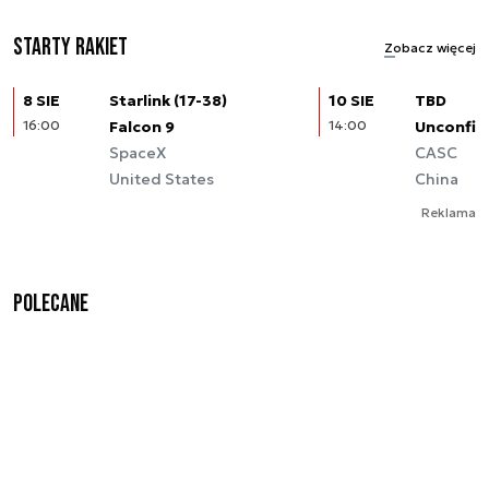
Starty rakiet
Zobacz więcej
8 SIE
Starlink (17-38)
10 SIE
TBD
16:00
Falcon 9
14:00
Unconfir
SpaceX
CASC
United States
China
Reklama
Polecane