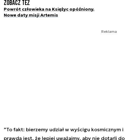
Zobacz też
Powrót człowieka na Księżyc opóźniony.
Nowe daty misji Artemis
Reklama
”
To fakt: bierzemy udział w wyścigu kosmicznym i
prawdą jest, że lepiej uważajmy, aby nie dotarli do