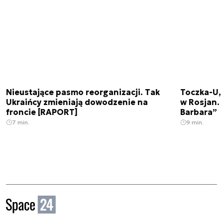
Nieustające pasmo reorganizacji. Tak
Toczka-U,
Ukraińcy zmieniają dowodzenie na
w Rosjan. 
froncie [RAPORT]
Barbara”
7 min.
9 min.