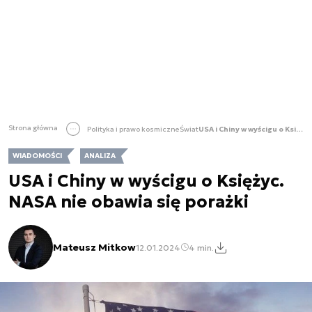
Strona główna
Polityka i prawo kosmiczne
Świat
USA i Chiny w wyścigu o Księżyc. NASA nie obawia się porażki
WIADOMOŚCI
ANALIZA
USA i Chiny w wyścigu o Księżyc.
NASA nie obawia się porażki
Mateusz Mitkow
12.01.2024
4 min.