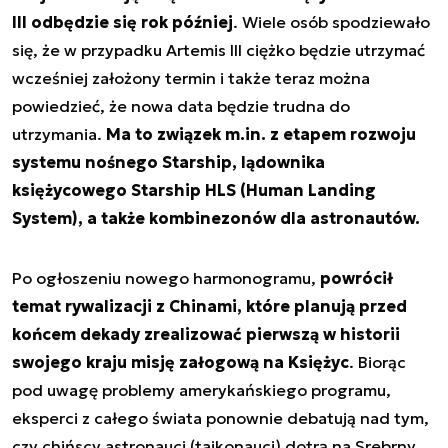
III odbędzie się rok później
. Wiele osób spodziewało
się, że w przypadku Artemis III ciężko będzie utrzymać
wcześniej założony termin i także teraz można
powiedzieć, że nowa data będzie trudna do
utrzymania.
Ma to związek m.in. z etapem rozwoju
systemu nośnego Starship, lądownika
księżycowego Starship HLS (Human Landing
System), a także kombinezonów dla astronautów.
Po ogłoszeniu nowego harmonogramu,
powrócił
temat rywalizacji z Chinami, które planują przed
końcem dekady zrealizować pierwszą w historii
swojego kraju misję załogową na Księżyc
. Biorąc
pod uwagę problemy amerykańskiego programu,
eksperci z całego świata ponownie debatują nad tym,
czy chińscy astronauci (tajkonauci) dotrą na Srebrny