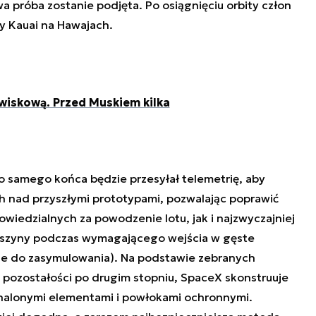
a próba zostanie podjęta. Po osiągnięciu orbity człon
y Kauai na Hawajach.
wiskową. Przed Muskiem kilka
 samego końca będzie przesyłał telemetrię, aby
h nad przyszłymi prototypami, pozwalając poprawić
owiedzialnych za powodzenie lotu, jak i najzwyczajniej
aszyny podczas wymagającego wejścia w gęste
ne do zasymulowania). Na podstawie zebranych
 pozostałości po drugim stopniu, SpaceX skonstruuje
onalonymi elementami i powłokami ochronnymi.