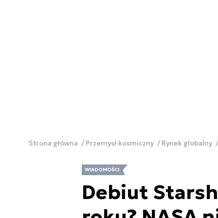
Strona główna
Przemysł kosmiczny
Rynek globalny
WIADOMOŚCI
Debiut Starsh
roku? NASA n