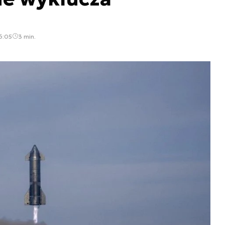
6:05
3 min.