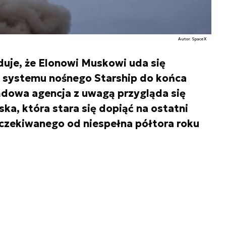
Autor. SpaceX
je, że Elonowi Muskowi uda się
y systemu nośnego Starship do końca
ądowa agencja z uwagą przygląda się
ka, która stara się dopiąć na ostatni
czekiwanego od niespełna półtora roku