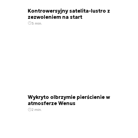
Kontrowersyjny satelita-lustro z
zezwoleniem na start
3 min.
Wykryto olbrzymie pierścienie w
atmosferze Wenus
2 min.