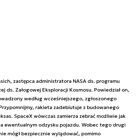
asich, zastępca administratora NASA ds. programu
ej ds. Załogowej Eksploracji Kosmosu. Powiedział on,
rowadzony według wcześniejszego, zgłoszonego
. Przypomnijmy, rakieta zadebiutuje z budowanego
ksas. SpaceX wówczas zamierza zebrać możliwie jak
ę na ewentualnym odzysku pojazdu. Wobec tego drugi
anie mógł bezpiecznie wylądować, pomimo