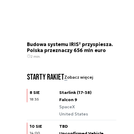
Budowa systemu IRIS² przyspiesza.
Polska przeznaczy 656 mln euro
2 min.
Starty rakiet
Zobacz więcej
8 SIE
Starlink (17-38)
18:35
Falcon 9
SpaceX
United States
10 SIE
TBD
14:00
Unconfirmed Vehicle