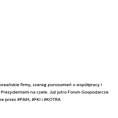
oreańskie firmy, szereg porozumień o współpracy i
 Prezydentami na czele. Już jutro Forum Gospodarcze
ne przez
#PAIH
,
#FKI
i
#KOTRA