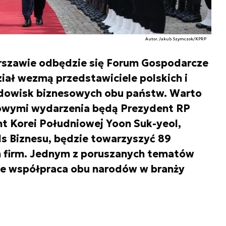
Autor. Jakub Szymczok/KPRP
Warszawie odbędzie się Forum Gospodarcze
iał wezmą przedstawiciele polskich i
odowisk biznesowych obu państw. Warto
owymi wydarzenia będą Prezydent RP
t Korei Południowej Yoon Suk-yeol,
s Biznesu, będzie towarzyszyć 89
h firm. Jednym z poruszanych tematów
że współpraca obu narodów w branży