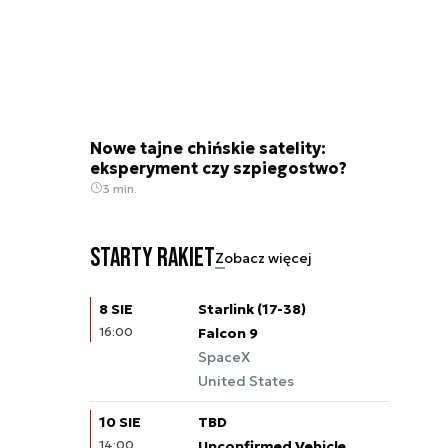
Nowe tajne chińskie satelity:
eksperyment czy szpiegostwo?
3 min.
Starty rakiet
Zobacz więcej
8 SIE
Starlink (17-38)
16:00
Falcon 9
SpaceX
United States
10 SIE
TBD
14:00
Unconfirmed Vehicle