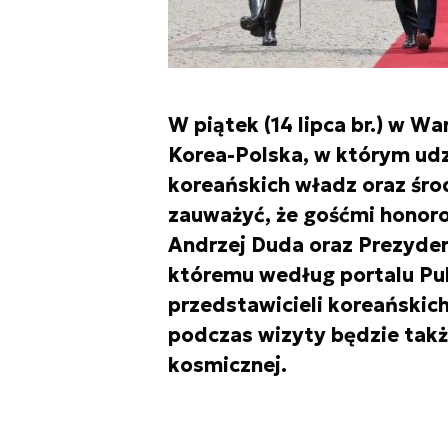
W piątek (14 lipca br.) w 
Korea-Polska, w którym udz
koreańskich władz oraz śr
zauważyć, że gośćmi honor
Andrzej Duda oraz Prezyden
któremu według portalu Pul
przedstawicieli koreańskic
podczas wizyty będzie tak
kosmicznej.