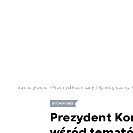
Strona główna
Przemysł kosmiczny
Rynek globalny
WIADOMOŚCI
Prezydent Kor
wśród temat