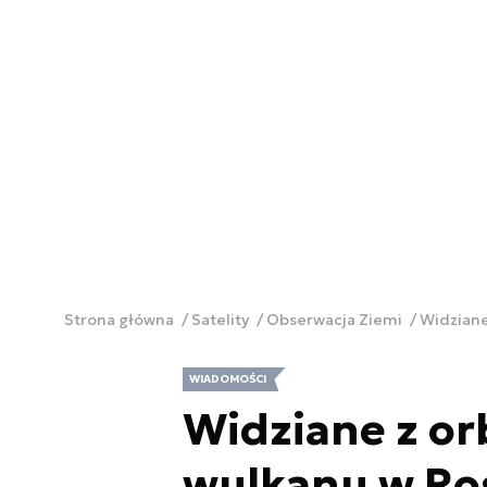
Strona główna
Satelity
Obserwacja Ziemi
Widziane 
WIADOMOŚCI
Widziane z orb
wulkanu w Ros