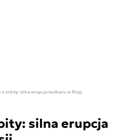
z orbity: silna erupcja wulkanu w Rosji
ity: silna erupcja
ji