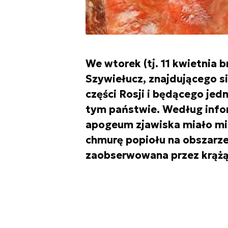
We wtorek (tj. 11 kwietnia b
Szywiełucz, znajdującego s
części Rosji i będącego je
tym państwie. Według infor
apogeum zjawiska miało mie
chmurę popiołu na obszarze
zaobserwowana przez krążąc