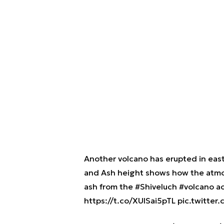
Another volcano has erupted in east
and Ash height shows how the atmos
ash from the
#Shiveluch
#volcano
ac
https://t.co/XUISai5pTL
pic.twitter