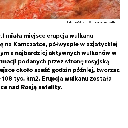
Autor. NASA Earth Observatory via Twitter
r.) miała miejsce erupcja wulkanu
ię na Kamczatce, półwyspie w azjatyckiej
dnym z najbardziej aktywnych wulkanów w
macji podanych przez stronę rosyjską
jsce około sześć godzin później, tworząc
 108 tys. km2. Erupcja wulkanu została
e nad Rosją satelity.