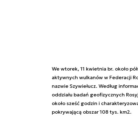
We wtorek, 11 kwietnia br. około pó
aktywnych wulkanów w Federacji Ros
nazwie Szywiełucz. Według informa
oddziału badań geofizycznych Rosyj
około sześć godzin i charakteryzow
pokrywającą obszar 108 tys. km2.