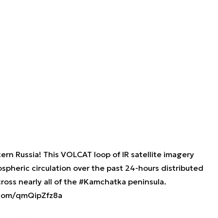
ern Russia! This VOLCAT loop of IR satellite imagery
pheric circulation over the past 24-hours distributed
ross nearly all of the
#Kamchatka
peninsula.
.com/qmQipZfz8a