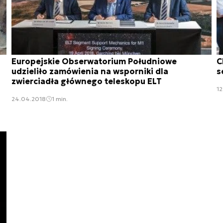
Europejskie Obserwatorium Południowe
C
udzieliło zamówienia na wsporniki dla
s
zwierciadła głównego teleskopu ELT
12
24.04.2018
1 min.