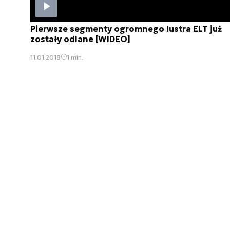
Pierwsze segmenty ogromnego lustra ELT już
zostały odlane [WIDEO]
11.01.2018
1 min.