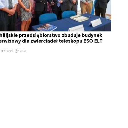
hilijskie przedsiębiorstwo zbuduje budynek
erwisowy dla zwierciadeł teleskopu ESO ELT
.03.2018
1 min.