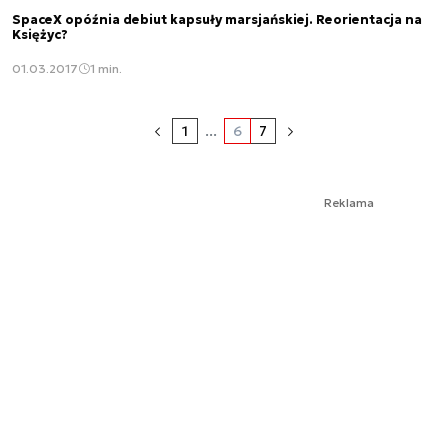
SpaceX opóźnia debiut kapsuły marsjańskiej. Reorientacja na
Księżyc?
01.03.2017
1 min.
1
...
6
7
Reklama