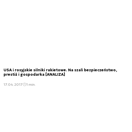
USA i rosyjskie silniki rakietowe. Na szali bezpieczeństwo,
prestiż i gospodarka [ANALIZA]
17.04.2017
1 min.