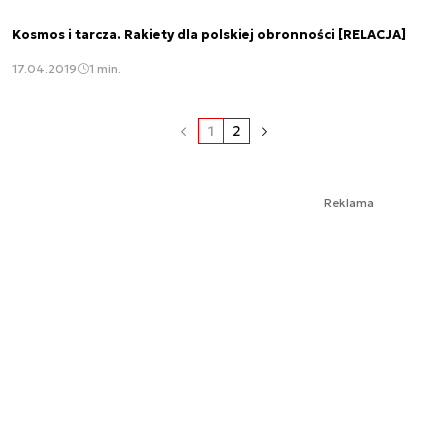
Kosmos i tarcza. Rakiety dla polskiej obronności [RELACJA]
17.04.2019
1 min.
1
2
Reklama