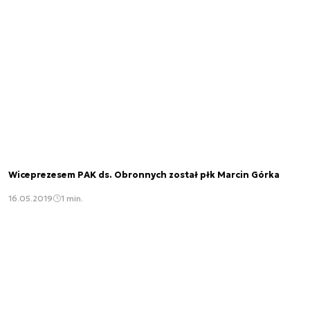
Wiceprezesem PAK ds. Obronnych został płk Marcin Górka
16.05.2019
1 min.