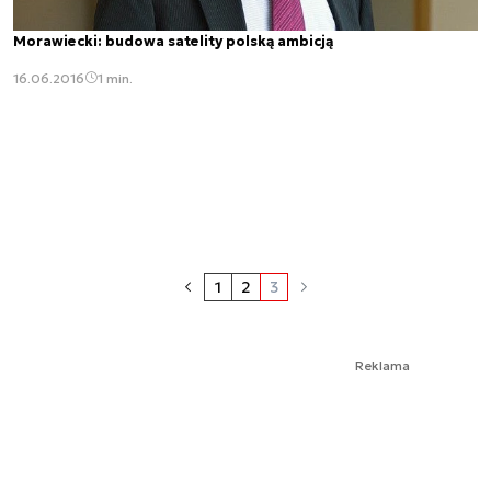
Morawiecki: budowa satelity polską ambicją
16.06.2016
1 min.
1
2
3
Reklama