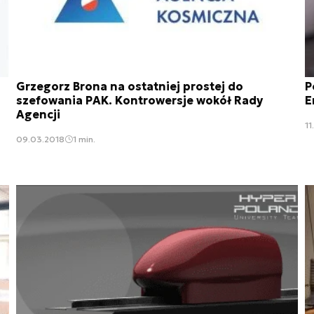
Grzegorz Brona na ostatniej prostej do
P
szefowania PAK. Kontrowersje wokół Rady
E
Agencji
11
09.03.2018
1 min.