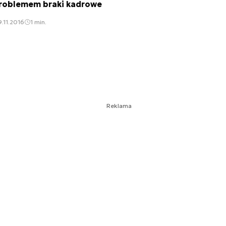
roblemem braki kadrowe
.11.2016
1 min.
Reklama