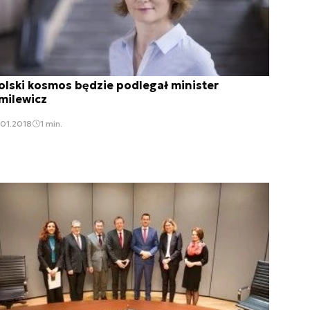
olski kosmos będzie podlegał minister
milewicz
.01.2018
1 min.