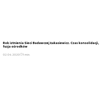
Rok istnienia Sieci Badawczej Łukasiewicz. Czas konsolidacji,
fuzja ośrodków
02.04.2020
1 min.