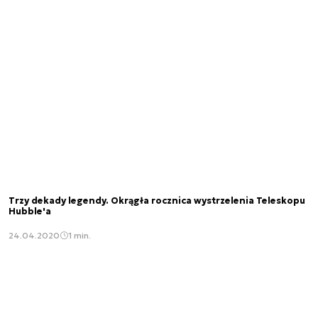
Trzy dekady legendy. Okrągła rocznica wystrzelenia Teleskopu
Hubble'a
24.04.2020
1 min.