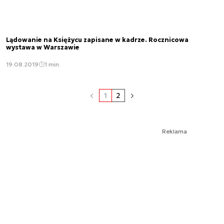
Lądowanie na Księżycu zapisane w kadrze. Rocznicowa
wystawa w Warszawie
19.08.2019
1 min.
1
2
Reklama