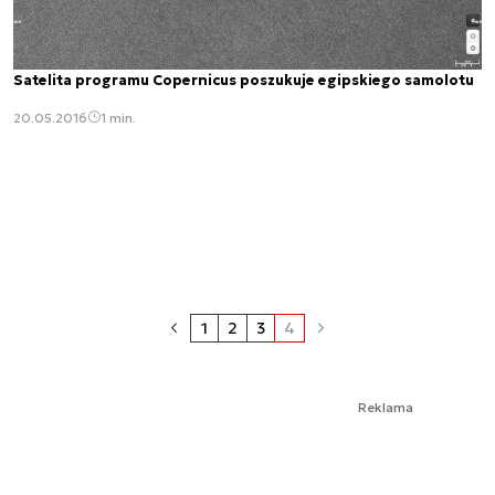
Satelita programu Copernicus poszukuje egipskiego samolotu
20.05.2016
1 min.
1
2
3
4
Reklama