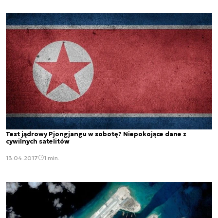
Test jądrowy Pjongjangu w sobotę? Niepokojące dane z
cywilnych satelitów
13.04.2017
1 min.