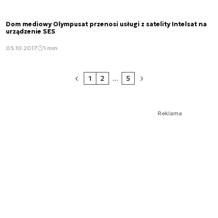
Dom mediowy Olympusat przenosi usługi z satelity Intelsat na
urządzenie SES
03.10.2017
1 min.
1
2
...
5
Reklama