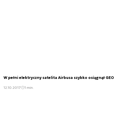
W pełni elektryczny satelita Airbusa szybko osiągnął GEO
12.10.2017
1 min.