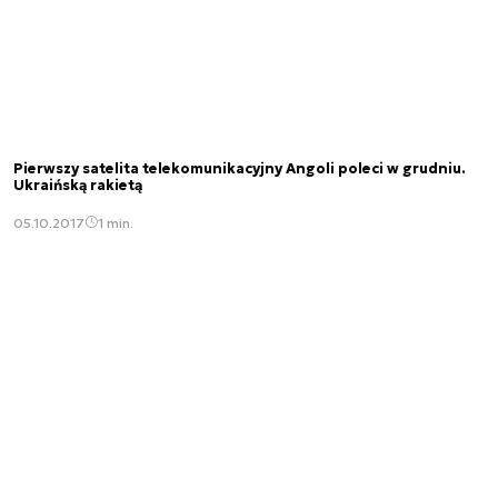
Pierwszy satelita telekomunikacyjny Angoli poleci w grudniu.
Ukraińską rakietą
05.10.2017
1 min.