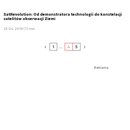
SatRevolution: Od demonstratora technologii do konstelacji
satelitów obserwacji Ziemi
25.04.2019
1 min.
1
...
4
5
Reklama