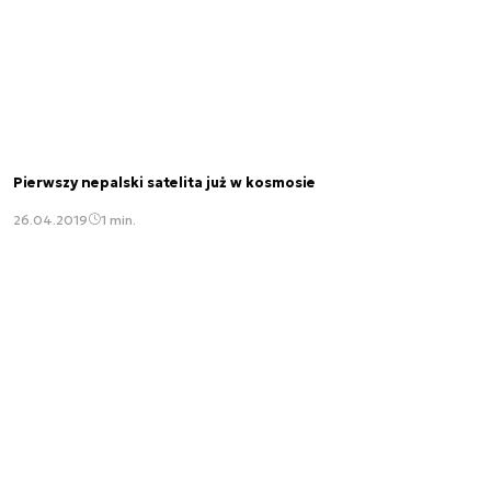
Pierwszy nepalski satelita już w kosmosie
26.04.2019
1 min.