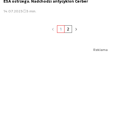
ESA ostrzega. Nadchodzi antycyklon Cerber
14.07.2023
3 min.
1
2
Reklama