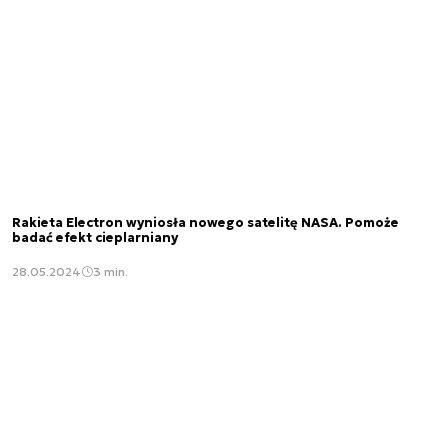
Rakieta Electron wyniosła nowego satelitę NASA. Pomoże
badać efekt cieplarniany
28.05.2024
3 min.