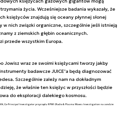
a lodowych księżycach gazowych gigantów mogą
trzymania życia. Wcześniejsze badania wykazały, że
h księżyców znajdują się oceany płynnej słonej
 w nich związki organiczne, szczególnie jeśli istnieją
znamy z ziemskich głębin oceanicznych.
zi przede wszystkim Europa.
 bo Jowisz wraz ze swoimi księżycami tworzy jakby
 Instrumenty badawcze JUICE’a będą diagnozować
medesa. Szczególnie zależy nam na dokładnym
ieję, że właśnie ten księżyc w przyszłości będzie
kowa do eksploracji dalekiego kosmosu.
, Co-Principal Investigator przyrządu RPWI (Radio & Plasma Waves Investigation na sondzie