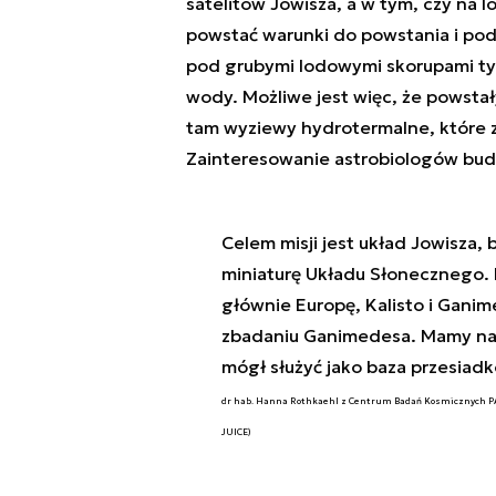
satelitów Jowisza, a w tym, czy n
powstać warunki do powstania i pod
pod grubymi lodowymi skorupami tyc
wody. Możliwe jest więc, że powstały
tam wyziewy hydrotermalne, które 
Zainteresowanie astrobiologów bud
Celem misji jest układ Jowisza,
miniaturę Układu Słonecznego.
głównie Europę, Kalisto i Gani
zbadaniu Ganimedesa. Mamy nadz
mógł służyć jako baza przesiad
dr hab. Hanna Rothkaehl z Centrum Badań Kosmicznych PAN
JUICE)