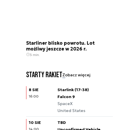
Starliner blisko powrotu. Lot
możliwy jeszcze w 2026 r.
3 min.
Starty rakiet
Zobacz więcej
8 SIE
Starlink (17-38)
16:00
Falcon 9
SpaceX
United States
10 SIE
TBD
14:00
Unconfirmed Vehicle