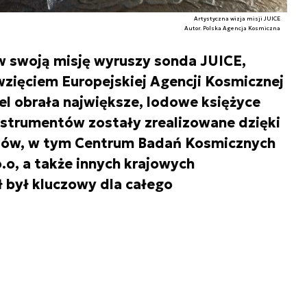
Artystyczna wizja misji JUICE
Autor. Polska Agencja Kosmiczna
w swoją misję wyruszy sonda JUICE,
zięciem Europejskiej Agencji Kosmicznej
el obrała największe, lodowe księżyce
instrumentów zostały zrealizowane dzięki
tów, w tym Centrum Badań Kosmicznych
o.o, a także innych krajowych
 był kluczowy dla całego