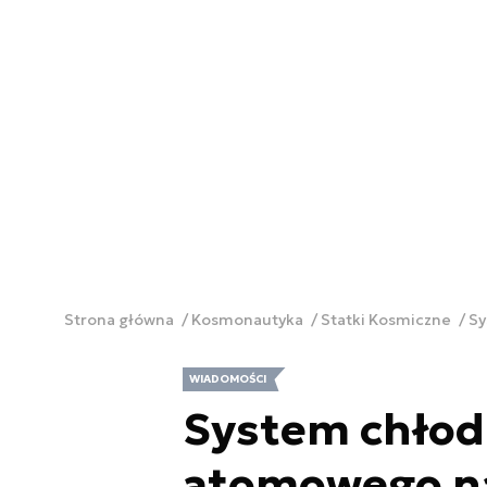
Strona główna
Kosmonautyka
Statki Kosmiczne
Sy
WIADOMOŚCI
System chłodz
atomowego n