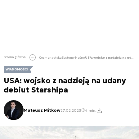
Strona główna
Kosmonautyka
Systemy Nośne
USA: wojsko z nadzieją na udany debiut Starshipa
WIADOMOŚCI
USA: wojsko z nadzieją na udany
debiut Starshipa
Mateusz Mitkow
27.02.2023
4 min.