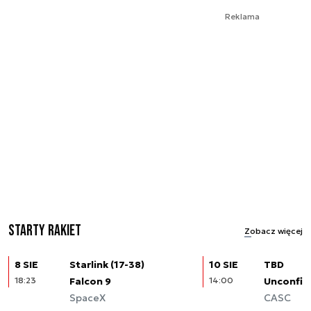
Reklama
Starty rakiet
Zobacz więcej
8 SIE
Starlink (17-38)
10 SIE
TBD
18:23
Falcon 9
14:00
Unconfir
SpaceX
CASC