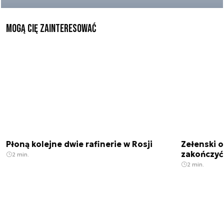
Mogą Cię zainteresować
Płoną kolejne dwie rafinerie w Rosji
Zełenski 
zakończyć
2 min.
2 min.