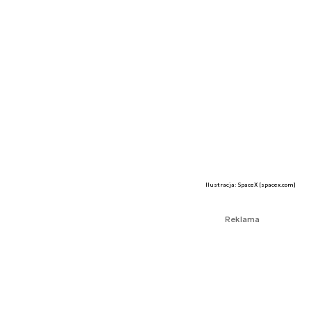
Ilustracja: SpaceX [spacex.com]
Reklama