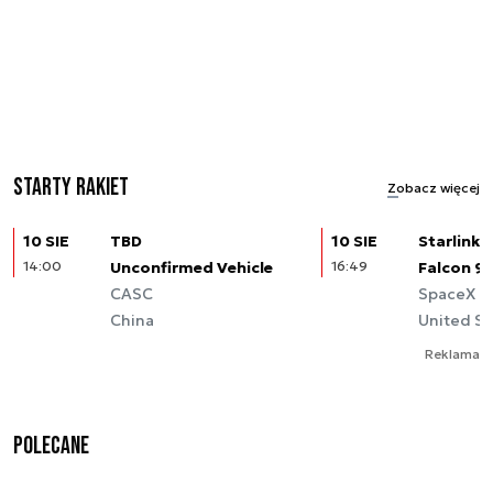
Starty rakiet
Zobacz więcej
10 SIE
TBD
10 SIE
Starlink (
14:00
Unconfirmed Vehicle
16:49
Falcon 9
CASC
SpaceX
China
United St
Reklama
Polecane