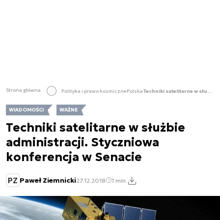
Strona główna
Polityka i prawo kosmiczne
Polska
Techniki satelitarne w służbie administracji. Styczniowa konferencja w Senacie
WIADOMOŚCI
WAŻNE
Techniki satelitarne w służbie
administracji. Styczniowa
konferencja w Senacie
PZ
Paweł Ziemnicki
27.12.2018
1 min.