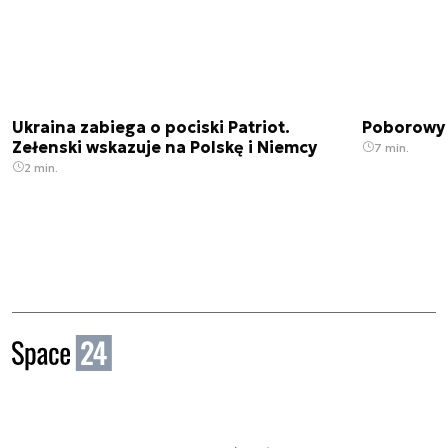
Ukraina zabiega o pociski Patriot.
Poborowy 
Zełenski wskazuje na Polskę i Niemcy
7 min.
2 min.