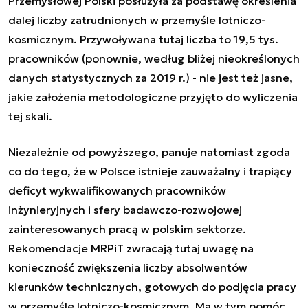
Przemysłowej Polski posłużyła za podstawę określenia
dalej liczby zatrudnionych w przemyśle lotniczo-
kosmicznym. Przywoływana tutaj liczba to 19,5 tys.
pracowników (ponownie, według bliżej nieokreślonych
danych statystycznych za 2019 r.) - nie jest też jasne,
jakie założenia metodologiczne przyjęto do wyliczenia
tej skali.
Niezależnie od powyższego, panuje natomiast zgoda
co do tego, że w Polsce istnieje zauważalny i trapiący
deficyt wykwalifikowanych pracowników
inżynieryjnych i sfery badawczo-rozwojowej
zainteresowanych pracą w polskim sektorze.
Rekomendacje MRPiT zwracają tutaj uwagę na
konieczność zwiększenia liczby absolwentów
kierunków technicznych, gotowych do podjęcia pracy
w przemyśle lotniczo-kosmicznym. Ma w tym pomóc