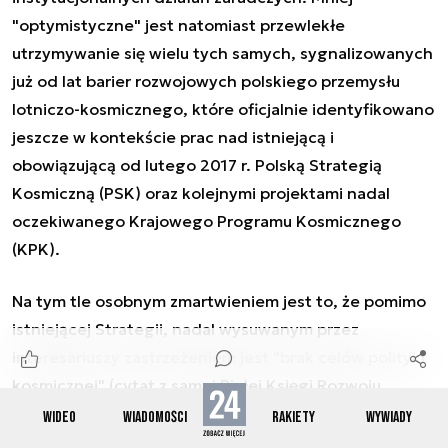
"optymistyczne" jest natomiast przewlekłe
utrzymywanie się wielu tych samych, sygnalizowanych
już od lat barier rozwojowych polskiego przemysłu
lotniczo-kosmicznego, które oficjalnie identyfikowano
jeszcze w kontekście prac nad istniejącą i
obowiązującą od lutego 2017 r. Polską Strategią
Kosmiczną (PSK) oraz kolejnymi projektami nadal
oczekiwanego Krajowego Programu Kosmicznego
(KPK).
Na tym tle osobnym zmartwieniem jest to, że pomimo
istniejącej Strategii, nadal wysuwanym przez
interesariuszy zastrzeżeniem jest "brak celów polityki
kosmicznej" (cytat z samej Białej Księgi Rozwoju
Przemysłu). Jednakże, już z samej treści PSK 2017
WIDEO
WIADOMOŚCI
RAKIETY
WYWIADY
wynika raczej, że cele co do ogółu istnieją -