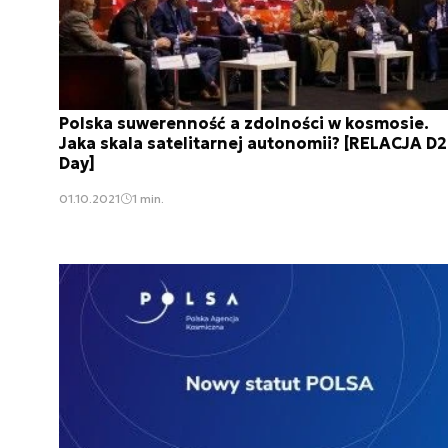
Polska suwerenność a zdolności w kosmosie.
Jaka skala satelitarnej autonomii? [RELACJA D
Day]
01.10.2021
1 min.