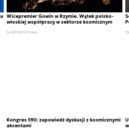
tu
Wicepremier Gowin w Rzymie. Wątek polsko-
S
włoskiej współpracy w sektorze kosmicznym
P
14.07.2021
1 min.
13
Kongres 590: zapowiedź dyskusji z kosmicznymi
U
akcentami
w