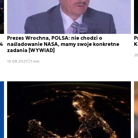
Prezes Wrochna, POLSA: nie chodzi o
P
24
naśladowanie NASA, mamy swoje konkretne
K
zadania [WYWIAD]
26
13.08.2021
1 min.