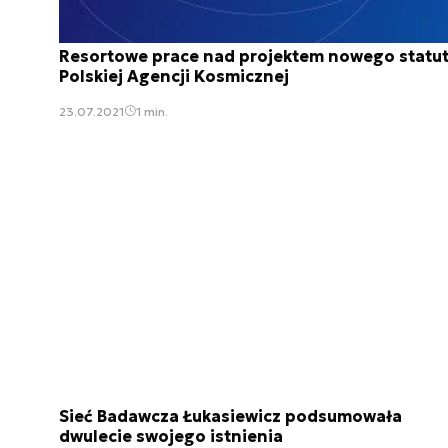
Resortowe prace nad projektem nowego statu
Polskiej Agencji Kosmicznej
23.07.2021
1 min.
Sieć Badawcza Łukasiewicz podsumowała
dwulecie swojego istnienia