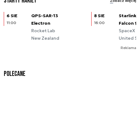
Starty rakiet
Zobacz więcej
6 SIE
QPS-SAR-13
8 SIE
Starlink (
11:00
Electron
16:00
Falcon 9
Rocket Lab
SpaceX
New Zealand
United St
Reklama
Polecane