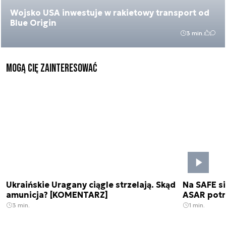
Wojsko USA inwestuje w rakietowy transport od
Blue Origin
3 min.
Mogą Cię zainteresować
Ukraińskie Uragany ciągle strzelają. Skąd
Na SAFE si
amunicja? [KOMENTARZ]
ASAR pot
3 min.
1 min.