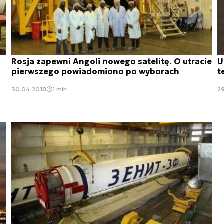
Rosja zapewni Angoli nowego satelitę. O utracie
U
pierwszego powiadomiono po wyborach
t
30.04.2018
1 min.
29