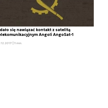
dało się nawiązać kontakt z satelitą
elekomunikacyjnym Angoli AngoSat-1
.12.2017
1 min.