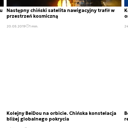
ou
Następny chiński satelita nawigacyjny trafił w
K
przestrzeń kosmiczną
o
20.05.2019
1 min.
2
Kolejny BeiDou na orbicie. Chińska konstelacja
B
bliżej globalnego pokrycia
r