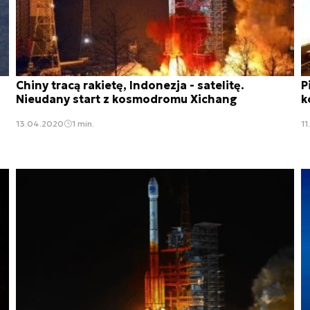
Chiny tracą rakietę, Indonezja - satelitę.
P
Nieudany start z kosmodromu Xichang
k
13.04.2020
1 min.
11