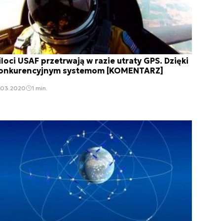
iloci USAF przetrwają w razie utraty GPS. Dzięki
onkurencyjnym systemom [KOMENTARZ]
.03.2020
1 min.